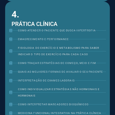
4.
PRÁTICA CLÍNICA
COMO ATENDER O PACIENTE QUE BUSCA HIPERTROFIA
EMAGRECIMENTO E PERFORMANCE
FISIOLOGIA DO EXERCÍCIO E METABOLISMO PARA SABER
INDICAR O TIPO DE EXERCÍCIO PARA CADA CASO
COMO TRAÇAR ESTRATÉGIAS DE COMEÇO, MEIO E FIM
QUAIS AS MELHORES FORMAS DE AVALIAR O SEU PACIENTE
INTERPRETAÇÃO DE EXAMES LABORAIS
COMO INDIVIDUALIZAR ESTRATÉGIAS NÃO HORMONAIS E
HORMONAIS
COMO INTERPRETAR MARCADORES BIOQUÍMICOS
MEDICINA FUNCIONAL INTEGRATIVA NA PRÁTICA CLÍNICA