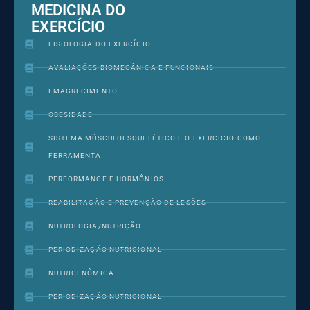
MEDICINA DO
EXERCÍCIO
FISIOLOGIA DO EXERCÍCIO
AVALIAÇÕES BIOMECÂNICA E FUNCIONAIS
EMAGRECIMENTO
OBESIDADE
SISTEMA MÚSCULOESQUELÉTICO E O EXERCÍCIO COMO
FERRAMENTA
PERFORMANCE E HORMÔNIOS
REABILITAÇÃO E PREVENÇÃO DE LESÕES
NUTROLOGIA/NUTRIÇÃO
PERIODIZAÇÃO NUTRICIONAL
NUTRIGENÔMICA
PERIODIZAÇÃO NUTRICIONAL