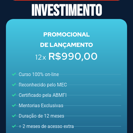
investimento
PROMOCIONAL
DE LANÇAMENTO
R$990,00
12x
Curso 100% on-line
Reconhecido pelo MEC
Certificado pela ABMFI
Mentorias Exclusivas
Duração de 12 meses
+ 2 meses de acesso extra