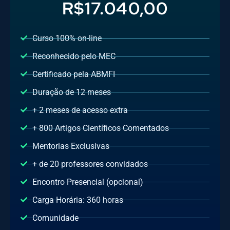
R$17.040,00
Curso 100% on-line
Reconhecido pelo MEC
Certificado pela ABMFI
Duração de 12 meses
+ 2 meses de acesso extra
+ 800 Artigos Científicos Comentados
Mentorias Exclusivas
+ de 20 professores convidados
Encontro Presencial (opcional)
Carga Horária: 360 horas​
Comunidade