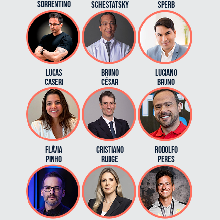
Sorrentino
SCHESTATSKY
SPERB
LUCAS
BRUNO
Luciano
CASERI
CÉSAR
bruno
FLÁVIA
Cristiano
RODOLFO
PINHO
rudge
PERES